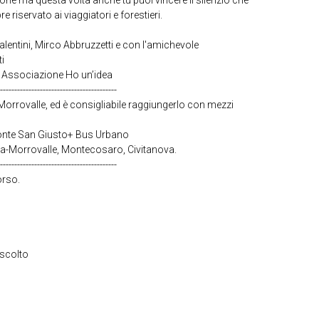
rie ma questa volta anche tu puoi vincere il silenzio che
e riservato ai viaggiatori e forestieri.
Valentini, Mirco Abbruzzetti e con l'amichevole
i
i Associazione Ho un’idea
-----------------------------------------
i Morrovalle, ed è consigliabile raggiungerlo con mezzi
Monte San Giusto+ Bus Urbano
a-Morrovalle, Montecosaro, Civitanova.
-----------------------------------------
orso.
ascolto