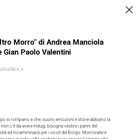
ro Morro" di Andrea Manciola
e Gian Paolo Valentini
a26a58c6_it
empo si rompano e che, suoni, emozioni e storie abbiano la
a non c’è da avere indugi, bisogna vestire i panni del
sità ed incamminarsi per i vicoli del Borgo. Morrovalle è