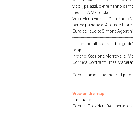
sempre stato geloso delle sue sto
vicoli, palazzi, pietre hanno sempr
Testi di: A.Manciola
Voci: Elena Fioretti, Gian Paolo 
partecipazione di Augusto Fiorett
Cura dell’audio: Simone Agostin
---------------------------------------------------
L'itinerario attraversa il borgo d
propri.
In treno: Stazione Morrovalle- 
Corriera Contram: Linea Macerat
---------------------------------------------------
Consigliamo di scaricare il perc
View on the map
Language: IT
Content Provider: IDA itinerari d'