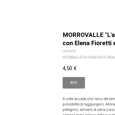
MORROVALLE "L'alt
con Elena Fioretti 
izi.travel
ef2586b6-d70e-49ed-b5c9-c83b
4,50
€
BUY
A volte accade che i lacci del t
possibilità di raggiungerci. Allor
pellegrino, armarsi di sana curio