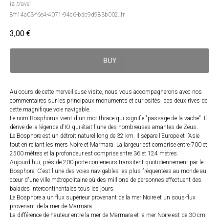
izi.travel
8ff14a03-f6e4-4071-94c6-bdc9d983b002_fr
3,00
€
BUY
Au cours de cette merveilleuse visite, nous vous accompagnerons avec nos
commentaires sur les principaux monuments et curiosités des deux rives de
cette magnifique voie navigable.
Le nom Bosphorus vient d'un mot thrace qui signifie "passage de la vache". Il
dérive de la légende d'IO qui était l'une des nombreuses amantes de Zeus.
Le Bosphore est un détroit naturel long de 32 km. Il sépare l’Europe et l’Asie
tout en reliant les mers Noire et Marmara. La largeur est comprise entre 700 et
2500 mètres et la profondeur est comprise entre 36 et 124 mètres.
Aujourd'hui, près de 200 porte-conteneurs transitent quotidiennement par le
Bosphore. C'est l'une des voies navigables les plus fréquentées au monde au
cœur d'une ville métropolitaine où des millions de personnes effectuent des
balades intercontinentales tous les jours.
Le Bosphore a un flux supérieur provenant de la mer Noire et un sous-flux
provenant de la mer de Marmara.
La différence de hauteur entre la mer de Marmara et la mer Noire est de 30 cm.