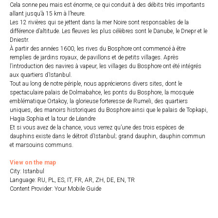
Cela sonne peu mais est énorme, ce qui conduit à des débits très importants
allant jusqu’à 15 km à l’heure.
Les 12 rivières qui se jettent dans la mer Noire sont responsables de la
différence d’altitude. Les fleuves les plus célèbres sont le Danube, le Dnepr et le
Dniestr.
À partir des années 1600, les rives du Bosphore ont commencé à être
remplies de jardins royaux, de pavillons et de petits villages. Après
l’introduction des navires à vapeur, les villages du Bosphore ont été intégrés
aux quartiers d’Istanbul.
Tout au long de notre périple, nous apprécierons divers sites, dont le
spectaculaire palais de Dolmabahce, les ponts du Bosphore, la mosquée
emblématique Ortakoy, la glorieuse forteresse de Rumeli, des quartiers
uniques, des manoirs historiques du Bosphore ainsi que le palais de Topkapi,
Hagia Sophia et la tour de Léandre
Et si vous avez de la chance, vous verrez qu’une des trois espèces de
dauphins existe dans le détroit d’Istanbul; grand dauphin, dauphin commun
et marsouins communs.
View on the map
City: Istanbul
Language: RU, PL, ES, IT, FR, AR, ZH, DE, EN, TR
Content Provider: Your Mobile Guide